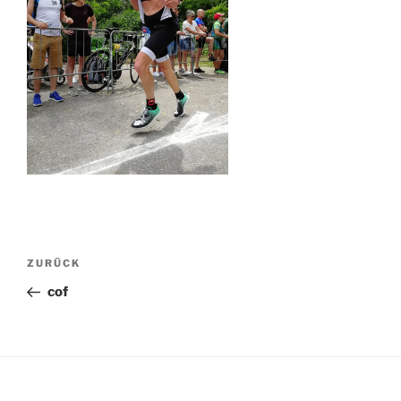
Beitragsnavigation
Vorheriger
ZURÜCK
Beitrag
cof