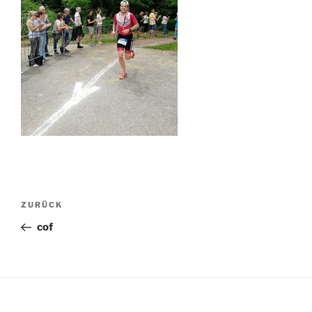
Beitragsnavigation
Vorheriger
ZURÜCK
Beitrag
cof