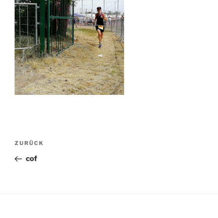
Beitragsnavigation
Vorheriger
ZURÜCK
Beitrag
cof