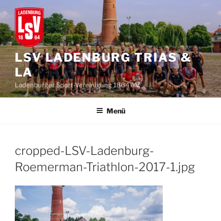
Zum
Inhalt
springen
LSV LADENBURG TRIAS &
LA
Ladenburger Sport-Vereinigung 1864 e.V.
Menü
cropped-LSV-Ladenburg-
Roemerman-Triathlon-2017-1.jpg