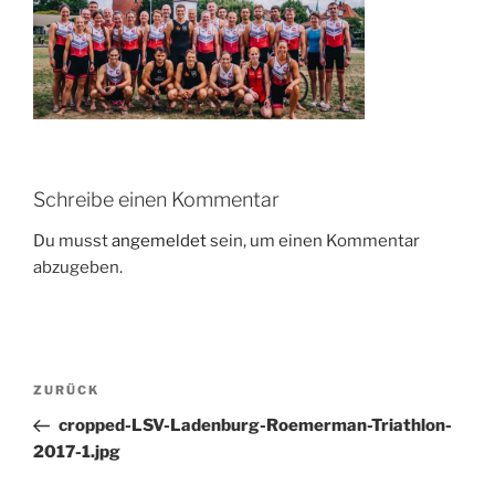
Schreibe einen Kommentar
Du musst
angemeldet
sein, um einen Kommentar
abzugeben.
Beitragsnavigation
Vorheriger
ZURÜCK
Beitrag
cropped-LSV-Ladenburg-Roemerman-Triathlon-
2017-1.jpg