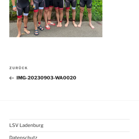
Beitragsnavigation
Vorheriger
ZURÜCK
Beitrag
IMG-20230903-WA0020
LSV Ladenburg
Datenschutz