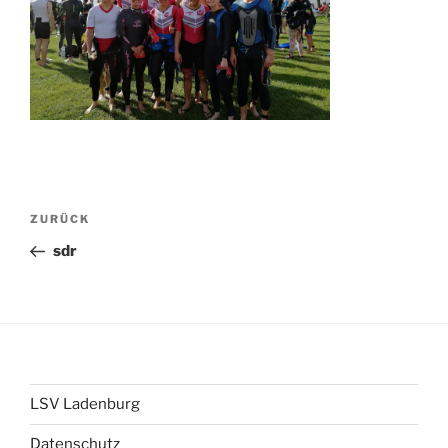
Beitragsnavigation
Vorheriger
ZURÜCK
Beitrag
sdr
LSV Ladenburg
Datenschutz