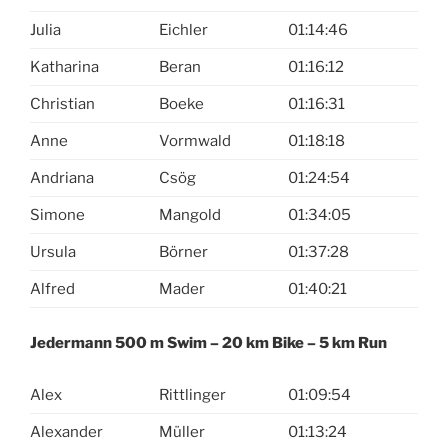
Julia
Eichler
01:14:46
Katharina
Beran
01:16:12
Christian
Boeke
01:16:31
Anne
Vormwald
01:18:18
Andriana
Csög
01:24:54
Simone
Mangold
01:34:05
Ursula
Börner
01:37:28
Alfred
Mader
01:40:21
Jedermann 500 m Swim – 20 km Bike – 5 km Run
Alex
Rittlinger
01:09:54
Alexander
Müller
01:13:24