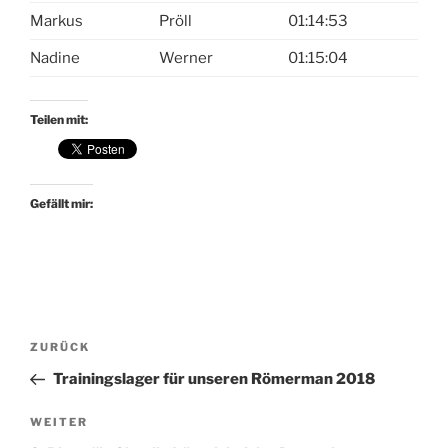
Markus
Pröll
01:14:53
Nadine
Werner
01:15:04
Teilen mit:
Gefällt mir:
Beitragsnavigation
Vorheriger
ZURÜCK
Beitrag
Trainingslager für unseren Römerman 2018
Nächster
WEITER