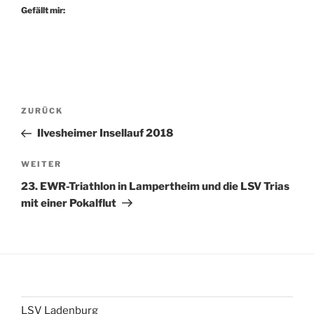
Gefällt mir:
Beitragsnavigation
Vorheriger
ZURÜCK
Beitrag
Ilvesheimer Insellauf 2018
Nächster
WEITER
Beitrag
23. EWR-Triathlon in Lampertheim und die LSV Trias
mit einer Pokalflut
LSV Ladenburg