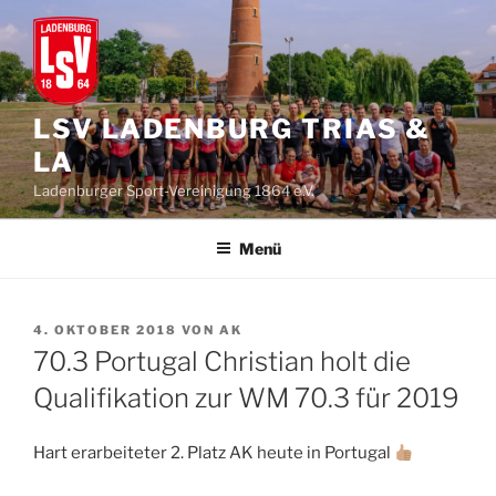
Zum
Inhalt
springen
LSV LADENBURG TRIAS &
LA
Ladenburger Sport-Vereinigung 1864 e.V.
Menü
VERÖFFENTLICHT
4. OKTOBER 2018
VON
AK
AM
70.3 Portugal Christian holt die
Qualifikation zur WM 70.3 für 2019
Hart erarbeiteter 2. Platz AK heute in Portugal