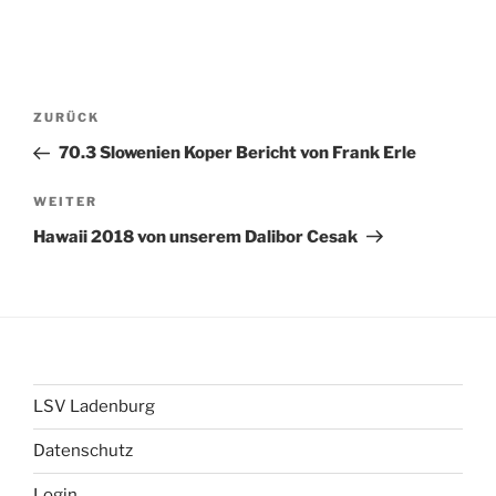
Beitragsnavigation
Vorheriger
ZURÜCK
Beitrag
70.3 Slowenien Koper Bericht von Frank Erle
Nächster
WEITER
Beitrag
Hawaii 2018 von unserem Dalibor Cesak
LSV Ladenburg
Datenschutz
Login