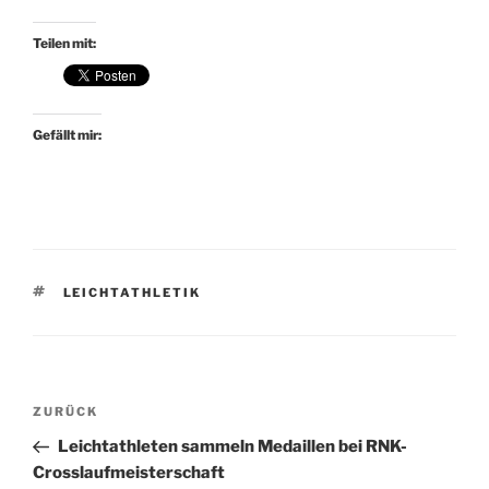
Teilen mit:
Gefällt mir:
SCHLAGWÖRTER
LEICHTATHLETIK
Beitragsnavigation
Vorheriger
ZURÜCK
Beitrag
Leichtathleten sammeln Medaillen bei RNK-
Crosslaufmeisterschaft