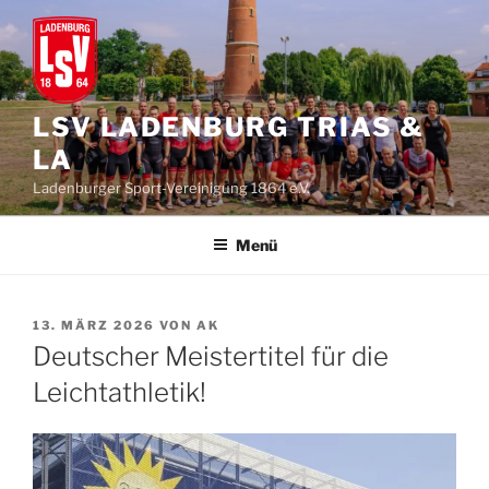
Zum
Inhalt
springen
LSV LADENBURG TRIAS &
LA
Ladenburger Sport-Vereinigung 1864 e.V.
Menü
VERÖFFENTLICHT
13. MÄRZ 2026
VON
AK
AM
Deutscher Meistertitel für die
Leichtathletik!