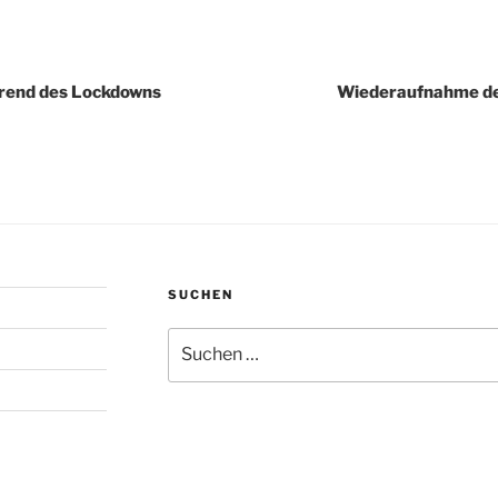
igation
hrend des Lockdowns
Wiederaufnahme de
SUCHEN
Suchen
nach: