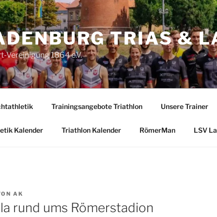
ADENBURG TRIAS & L
-Vereinigung 1864 e.V.
htathletik
Trainingsangebote Triathlon
Unsere Trainer
etik Kalender
Triathlon Kalender
RömerMan
LSV La
VON
AK
la rund ums Römerstadion