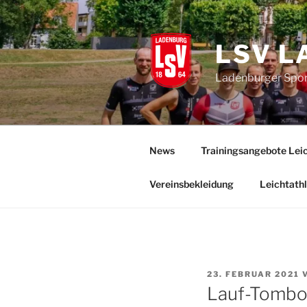
Zum
Inhalt
springen
LSV L
Ladenburger Sport
News
Trainingsangebote Leic
Vereinsbekleidung
Leichtathl
VERÖFFENTLICHT
23. FEBRUAR 2021
AM
Lauf-Tombo