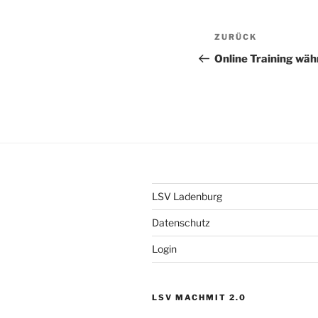
Beitragsnav
Vorheriger
ZURÜCK
Beitrag
Online Training wä
LSV Ladenburg
Datenschutz
Login
LSV MACHMIT 2.0