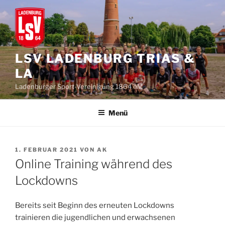
Zum
Inhalt
springen
LSV LADENBURG TRIAS &
LA
Ladenburger Sport-Vereinigung 1864 e.V.
Menü
VERÖFFENTLICHT
1. FEBRUAR 2021
VON
AK
AM
Online Training während des
Lockdowns
Bereits seit Beginn des erneuten Lockdowns
trainieren die jugendlichen und erwachsenen