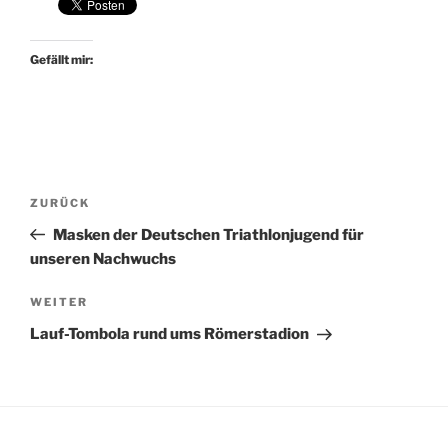
Gefällt mir:
Beitragsnavigation
Vorheriger
ZURÜCK
Beitrag
Masken der Deutschen Triathlonjugend für
unseren Nachwuchs
Nächster
WEITER
Beitrag
Lauf-Tombola rund ums Römerstadion