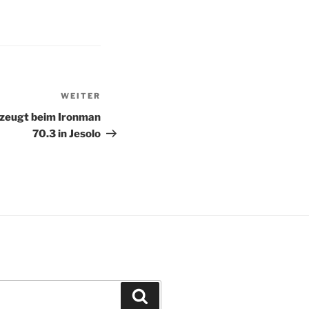
WEITER
Nächster
Beitrag
rzeugt beim Ironman
70.3 in Jesolo
Suchen