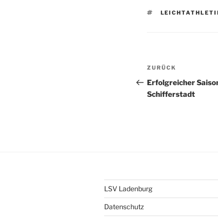
SCHLAGWÖRTE
LEICHTATHLETI
Beitragsnav
Vorheriger
ZURÜCK
Beitrag
Erfolgreicher Saison
Schifferstadt
LSV Ladenburg
Datenschutz