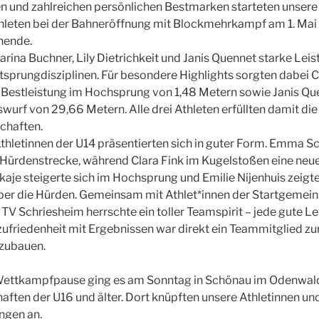
en und zahlreichen persönlichen Bestmarken starteten unsere
leten bei der Bahneröffnung mit Blockmehrkampf am 1. Mai 
nende.
arina Buchner, Lily Dietrichkeit und Janis Quennet starke Leis
tsprungdisziplinen. Für besondere Highlights sorgten dabei C
 Bestleistung im Hochsprung von 1,48 Metern sowie Janis Qu
wurf von 29,66 Metern. Alle drei Athleten erfüllten damit di
chaften.
thletinnen der U14 präsentierten sich in guter Form. Emma 
 Hürdenstrecke, während Clara Fink im Kugelstoßen eine neue
kaje steigerte sich im Hochsprung und Emilie Nijenhuis zeigt
über die Hürden. Gemeinsam mit Athlet*innen der Startgemei
V Schriesheim herrschte ein toller Teamspirit – jede gute L
zufriedenheit mit Ergebnissen war direkt ein Teammitglied zu
fzubauen.
Wettkampfpause ging es am Sonntag in Schönau im Odenwald
ften der U16 und älter. Dort knüpften unsere Athletinnen un
ungen an.