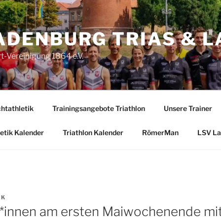
ADENBURG TRIAS & L
-Vereinigung 1864 e.V.
htathletik
Trainingsangebote Triathlon
Unsere Trainer
etik Kalender
Triathlon Kalender
RömerMan
LSV La
AK
t*innen am ersten Maiwochenende mi