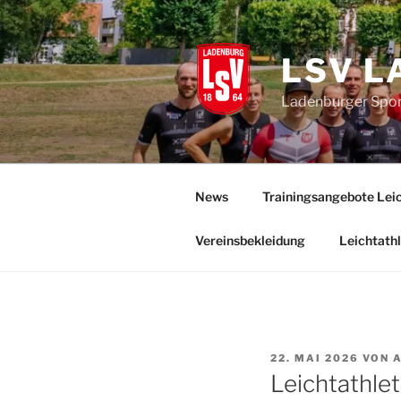
Zum
Inhalt
springen
LSV L
Ladenburger Sport
News
Trainingsangebote Leic
Vereinsbekleidung
Leichtathl
VERÖFFENTLICHT
22. MAI 2026
VON
AM
Leichtathle