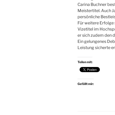
Carina Buchner best
Meistertitel. Auch 
persönliche Bestlei
Für weitere Erfolge
Vizetitel im Hochsp
er sich zudem den d
Ein gelungenes Debü
Leistung sicherte er
Teilen mit:
Gefällt mir: