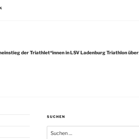
R
K
igation
einstieg der Triathlet*innen in
LSV Ladenburg Triathlon übe
SUCHEN
Suchen
nach: