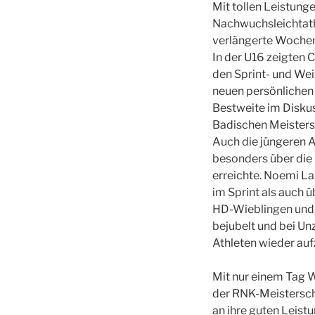
Mit tollen Leistung
Nachwuchsleichtath
verlängerte Woche
In der U16 zeigten C
den Sprint- und Wei
neuen persönlichen
Bestweite im Diskus
Badischen Meisters
Auch die jüngeren A
besonders über die
erreichte. Noemi La
im Sprint als auch 
HD-Wieblingen und T
bejubelt und bei Un
Athleten wieder au
Mit nur einem Tag 
der RNK-Meisterscha
an ihre guten Leist