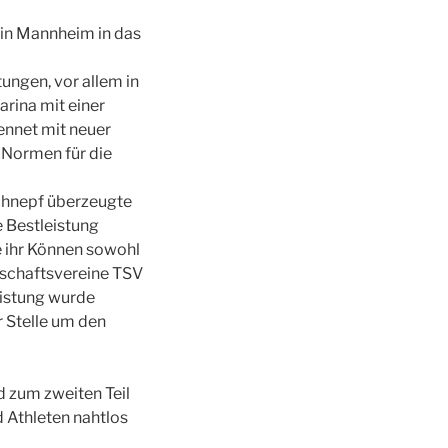
in Mannheim in das
tungen, vor allem in
arina mit einer
ennet mit neuer
e Normen für die
Schnepf überzeugte
 Bestleistung
e ihr Können sowohl
nschaftsvereine TSV
eistung wurde
r Stelle um den
 zum zweiten Teil
d Athleten nahtlos