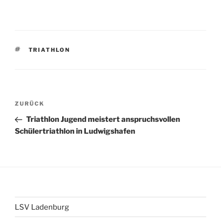
SCHLAGWÖRTER
TRIATHLON
Beitragsnavigation
Vorheriger
ZURÜCK
Beitrag
Triathlon Jugend meistert anspruchsvollen
Schülertriathlon in Ludwigshafen
LSV Ladenburg