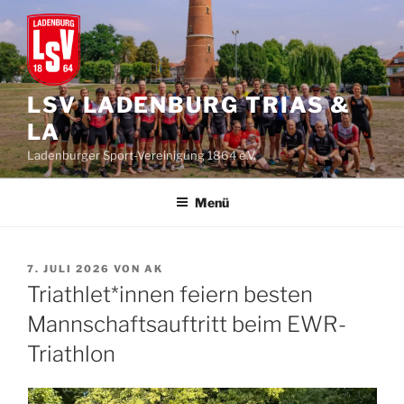
Zum
Inhalt
springen
LSV LADENBURG TRIAS &
LA
Ladenburger Sport-Vereinigung 1864 e.V.
Menü
VERÖFFENTLICHT
7. JULI 2026
VON
AK
AM
Triathlet*innen feiern besten
Mannschaftsauftritt beim EWR-
Triathlon