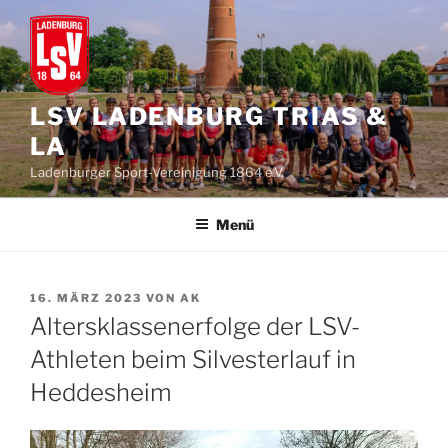
Zum
Inhalt
springen
LSV LADENBURG TRIAS &
LA
Ladenburger Sport-Vereinigung 1864 e.V.
Menü
VERÖFFENTLICHT
16. MÄRZ 2023
VON
AK
AM
Altersklassenerfolge der LSV-
Athleten beim Silvesterlauf in
Heddesheim