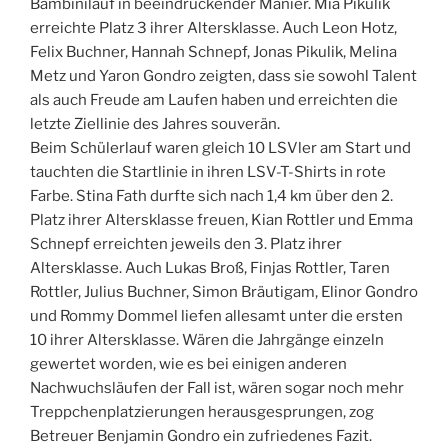
Bambinilauf in beeindruckender Manier. Mia Pikulik
erreichte Platz 3 ihrer Altersklasse. Auch Leon Hotz,
Felix Buchner, Hannah Schnepf, Jonas Pikulik, Melina
Metz und Yaron Gondro zeigten, dass sie sowohl Talent
als auch Freude am Laufen haben und erreichten die
letzte Ziellinie des Jahres souverän.
Beim Schülerlauf waren gleich 10 LSVler am Start und
tauchten die Startlinie in ihren LSV-T-Shirts in rote
Farbe. Stina Fath durfte sich nach 1,4 km über den 2.
Platz ihrer Altersklasse freuen, Kian Rottler und Emma
Schnepf erreichten jeweils den 3. Platz ihrer
Altersklasse. Auch Lukas Broß, Finjas Rottler, Taren
Rottler, Julius Buchner, Simon Bräutigam, Elinor Gondro
und Rommy Dommel liefen allesamt unter die ersten
10 ihrer Altersklasse. Wären die Jahrgänge einzeln
gewertet worden, wie es bei einigen anderen
Nachwuchsläufen der Fall ist, wären sogar noch mehr
Treppchenplatzierungen herausgesprungen, zog
Betreuer Benjamin Gondro ein zufriedenes Fazit.