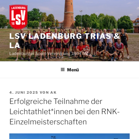
Zum
Inhalt
springen
LSV LADENBURG TRIAS &
LA
Ladenburger Sport-Vereinigung 1864 e.V.
Menü
VERÖFFENTLICHT
4. JUNI 2025
VON
AK
AM
Erfolgreiche Teilnahme der
Leichtathlet*innen bei den RNK-
Einzelmeisterschaften