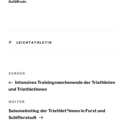
Gefällt mir:
SCHLAGWÖRTER
LEICHTATHLETIK
Beitragsnavigation
Vorheriger
ZURÜCK
Beitrag
Intensives Trainingswochenende der Triathleten
und Triathletinnen
Nächster
WEITER
Beitrag
Saisoneinstieg der Triathlet*innen in Forst und
Schifferstadt