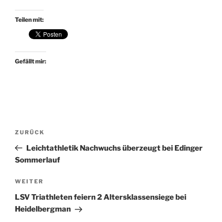
Teilen mit:
Gefällt mir:
Beitragsnavigation
Vorheriger
ZURÜCK
Beitrag
Leichtathletik Nachwuchs überzeugt bei Edinger
Sommerlauf
Nächster
WEITER
Beitrag
LSV Triathleten feiern 2 Altersklassensiege bei
Heidelbergman