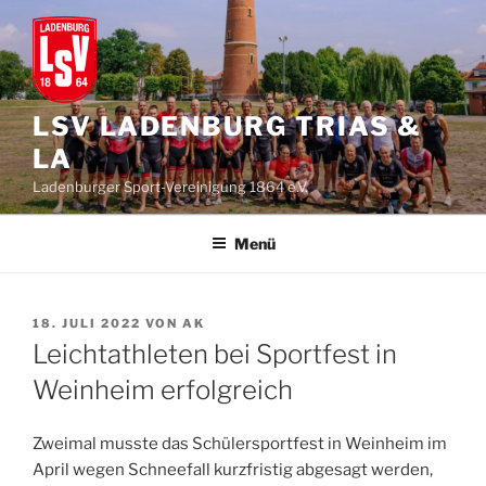
Zum
Inhalt
springen
LSV LADENBURG TRIAS &
LA
Ladenburger Sport-Vereinigung 1864 e.V.
Menü
VERÖFFENTLICHT
18. JULI 2022
VON
AK
AM
Leichtathleten bei Sportfest in
Weinheim erfolgreich
Zweimal musste das Schülersportfest in Weinheim im
April wegen Schneefall kurzfristig abgesagt werden,