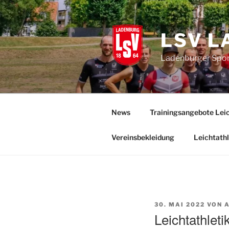
Zum
Inhalt
springen
LSV L
Ladenburger Sport
News
Trainingsangebote Leic
Vereinsbekleidung
Leichtathl
VERÖFFENTLICHT
30. MAI 2022
VON
AM
Leichtathle