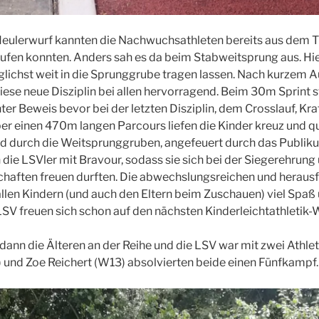
eulerwurf kannten die Nachwuchsathleten bereits aus dem Tr
rufen konnten. Anders sah es da beim Stabweitsprung aus. Hi
lichst weit in die Sprunggrube tragen lassen. Nach kurzem 
iese neue Disziplin bei allen hervorragend. Beim 30m Sprint s
nter Beweis bevor bei der letzten Disziplin, dem Crosslauf, K
er einen 470m langen Parcours liefen die Kinder kreuz und q
nd durch die Weitsprunggruben, angefeuert durch das Publik
 die LSVler mit Bravour, sodass sie sich bei der Siegerehrung 
chaften freuen durften. Die abwechslungsreichen und heraus
len Kindern (und auch den Eltern beim Zuschauen) viel Spaß 
LSV freuen sich schon auf den nächsten Kinderleichtathletik
nn die Älteren an der Reihe und die LSV war mit zwei Athlet
 und Zoe Reichert (W13) absolvierten beide einen Fünfkampf.