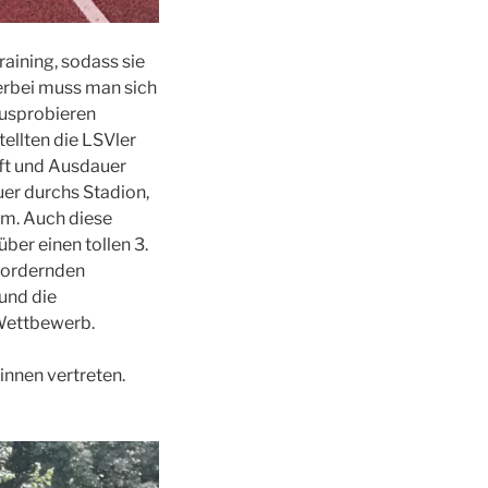
aining, sodass sie
erbei muss man sich
Ausprobieren
tellten die LSVler
raft und Ausdauer
uer durchs Stadion,
um. Auch diese
über einen tollen 3.
fordernden
und die
-Wettbewerb.
innen vertreten.