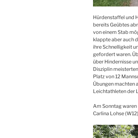
Hürdenstaffel und H
bereits Geübtes ab
von einem Stab mög
klappte aber auch d
ihre Schnelligkeit u
gefordert waren. Üb
über Hindernisse u
Disziplin meisterten
Platz von 12 Manns
Übungen machten al
Leichtathleten der 
Am Sonntag waren da
Carlina Lohse (W12)