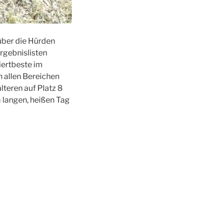
über die Hürden
Ergebnislisten
iertbeste im
 allen Bereichen
älteren auf Platz 8
m langen, heißen Tag