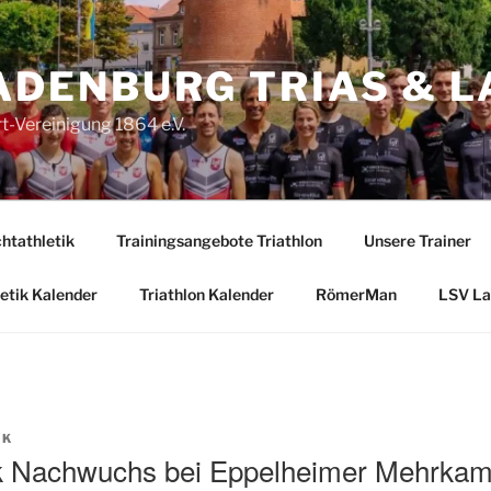
ADENBURG TRIAS & L
-Vereinigung 1864 e.V.
htathletik
Trainingsangebote Triathlon
Unsere Trainer
etik Kalender
Triathlon Kalender
RömerMan
LSV La
AK
tik Nachwuchs bei Eppelheimer Mehrka