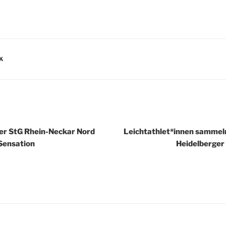
R
K
igation
der StG Rhein-Neckar Nord
Leichtathlet*innen sammeln
Sensation
Heidelberger