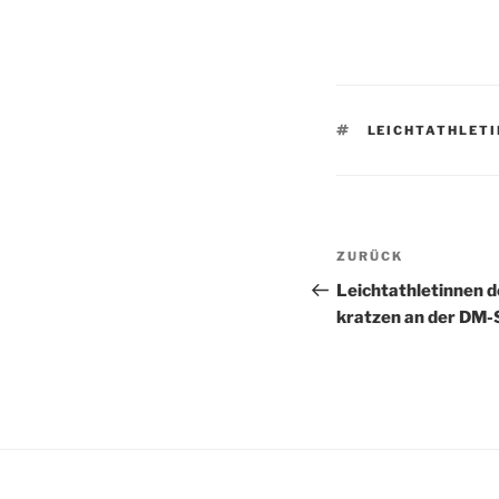
SCHLAGWÖRTE
LEICHTATHLETI
Beitragsnav
Vorheriger
ZURÜCK
Beitrag
Leichtathletinnen 
kratzen an der DM-