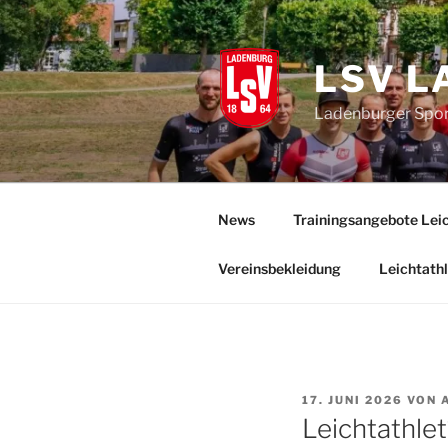
Zum
Inhalt
springen
LSV L
Ladenburger Sport
News
Trainingsangebote Leic
Vereinsbekleidung
Leichtathl
VERÖFFENTLICHT
17. JUNI 2026
VON
AM
Leichtathlet