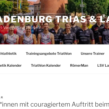
ADENBURG TRIAS & L
-Vereinigung 1864 e.V.
htathletik
Trainingsangebote Triathlon
Unsere Trainer
etik Kalender
Triathlon Kalender
RömerMan
LSV La
AK
*innen mit couragiertem Auftritt bei