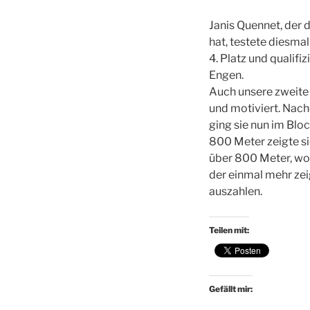
Janis Quennet, der 
hat, testete diesma
4. Platz und qualifi
Engen.
Auch unsere zweite
und motiviert. Nac
ging sie nun im Blo
800 Meter zeigte si
über 800 Meter, wo 
der einmal mehr zeig
auszahlen.
Teilen mit:
Gefällt mir: