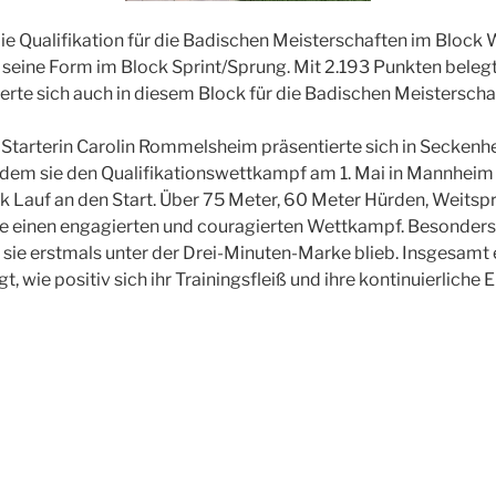
die Qualifikation für die Badischen Meisterschaften im Block W
l seine Form im Block Sprint/Sprung. Mit 2.193 Punkten belegt
zierte sich auch in diesem Block für die Badischen Meisterschaf
 Starterin Carolin Rommelsheim präsentierte sich in Secken
hdem sie den Qualifikationswettkampf am 1. Mai in Mannheim
ck Lauf an den Start. Über 75 Meter, 60 Meter Hürden, Weitsp
e einen engagierten und couragierten Wettkampf. Besonders s
sie erstmals unter der Drei-Minuten-Marke blieb. Insgesamt ein
t, wie positiv sich ihr Trainingsfleiß und ihre kontinuierliche