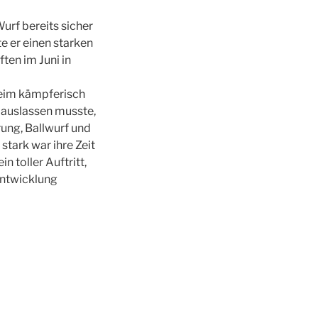
urf bereits sicher
e er einen starken
ten im Juni in
heim kämpferisch
 auslassen musste,
rung, Ballwurf und
tark war ihre Zeit
 toller Auftritt,
 Entwicklung