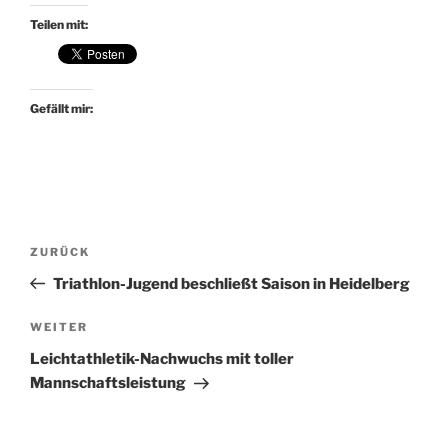
Teilen mit:
Gefällt mir:
Beitragsnavigation
Vorheriger
ZURÜCK
Beitrag
Triathlon-Jugend beschließt Saison in Heidelberg
Nächster
WEITER
Beitrag
Leichtathletik-Nachwuchs mit toller
Mannschaftsleistung