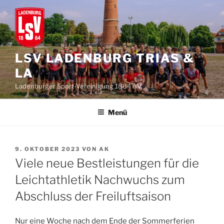
Zum
Inhalt
springen
LSV LADENBURG TRIAS &
LA
Ladenburger Sport-Vereinigung 1864 e.V.
Menü
VERÖFFENTLICHT
9. OKTOBER 2023
VON
AK
AM
Viele neue Bestleistungen für die
Leichtathletik Nachwuchs zum
Abschluss der Freiluftsaison
Nur eine Woche nach dem Ende der Sommerferien