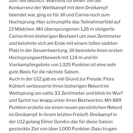
zum Teil deutlich. Während für einen Teil der
Konkurrenz der Wettkampf mit dem Dreikampf
beendet war, ging es für Jill und Carina noch zum
Hochsprung. Hier schrumpfte das Teilnehmerfeld auf
13 Mädchen. Mit übersprungenen 1,26 m steigerte
Carina ihren bisherigen Bestwert um zwei Zentimeter
und belohnte sich am Ende mit einem tollen siebten
Platz in der Gesamtwertung. Jill beendete ihren ersten
Hochsprungwettbewerb mit 1,14 m und ihr
Vierkampfergebnis von 1.325 Punkten ist eine sehr
gute Basis für die nächste Saison.
Auch in der U12 gab es viel Grund zur Freude. Flora
Kühlert verbesserte ihren bisherigen Rekord im
Weitsprung um satte 33 Zentimeter und blieb im Wurf
und Sprint nur knapp unter ihren Bestwerten. Mit 889
Punkten erzielte sie einen neuen persönlichen Rekord
im Dreikampf. In ihrem letzten Freiluft-Dreikampf in
der U12 gelang Elinor Gondro das für diese Saison
gesteckte Ziel von über 1.000 Punkten. Dazu trugen