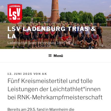
Zum
Inhalt
springen
LSV LADENBURG TRIAS &
LA
Ladenburger Sport-Vereinigung 1864 e.V.
Menü
VERÖFFENTLICHT
12. JUNI 2025
VON
AK
AM
Fünf Kreismeistertitel und tolle
Leistungen der Leichtathlet*innen
bei RNK-Mehrkampfmeisterschaft
Bereits am 29.5. fand in Mannheim die