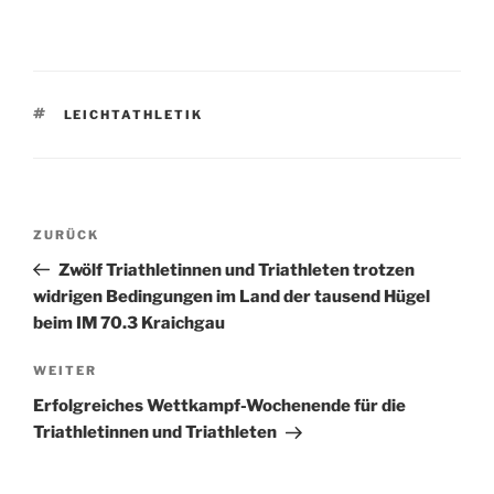
SCHLAGWÖRTER
LEICHTATHLETIK
Beitragsnavigation
Vorheriger
ZURÜCK
Beitrag
Zwölf Triathletinnen und Triathleten trotzen
widrigen Bedingungen im Land der tausend Hügel
beim IM 70.3 Kraichgau
Nächster
WEITER
Beitrag
Erfolgreiches Wettkampf-Wochenende für die
Triathletinnen und Triathleten